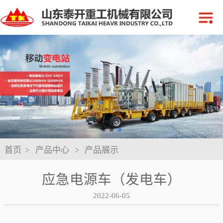
首页
>
产品中心
>
产品展示
应急电源车（发电车）
2022-06-05